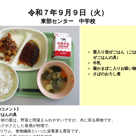
令和７年９月９日（火）
東部センター 中学校
栗入り混ぜごはん（ご
ぜごはんの具）
牛乳
菊かまぼこ入りお吸い
さばのおろし煮
のコメント》
ごはんの具
食材の栗は、野菜と間違えられやすいですが、木に実る果物です。
ホクホクとした食感が特徴で、
カリウム、食物繊維といった栄養素も豊富です。