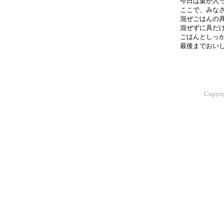
今日は栗が入
ここで、みな
混ぜごはんの
混ぜずに具だ
ごはんとしっ
最後までおい
Copyr