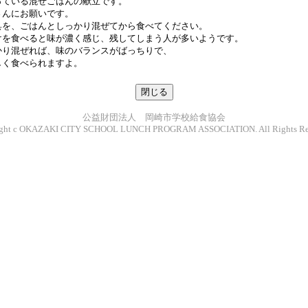
っている混ぜごはんの献立です。
さんにお願いです。
具を、ごはんとしっかり混ぜてから食べてください。
けを食べると味が濃く感じ、残してしまう人が多いようです。
かり混ぜれば、味のバランスがばっちりで、
しく食べられますよ。
公益財団法人 岡崎市学校給食協会
ight c OKAZAKI CITY SCHOOL LUNCH PROGRAM ASSOCIATION. All Rights Res