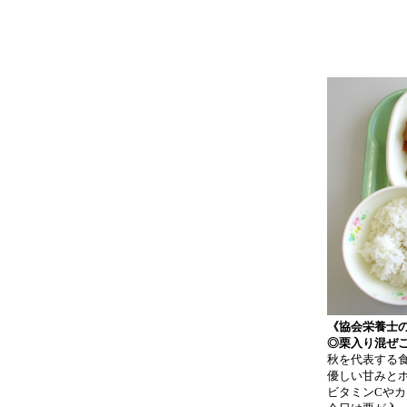
《協会栄養士
◎栗入り混ぜ
秋を代表する
優しい甘みと
ビタミンCや